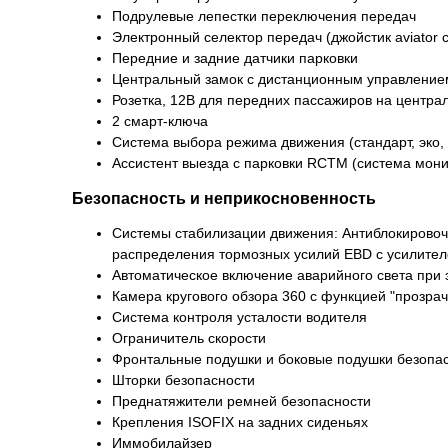
Подрулевые лепестки переключения передач
Электронный селектор передач (джойстик aviator co
Передние и задние датчики парковки
Центральный замок с дистанционным управление
Розетка, 12В для передних пассажиров на центра
2 смарт-ключа
Система выбора режима движения (стандарт, эко, с
Ассистент выезда с парковки RCTM (система мони
Безопасность и неприкосновенность
Системы стабилизации движения: Антиблокировочн
распределения тормозных усилий EBD с усилите
Автоматическое включение аварийного света при
Камера кругового обзора 360 с функцией "прозрач
Система контроля усталости водителя
Ограничитель скорости
Фронтальные подушки и боковые подушки безопа
Шторки безопасности
Преднатяжители ремней безопасности
Крепления ISOFIX на задних сиденьях
Иммобилайзер