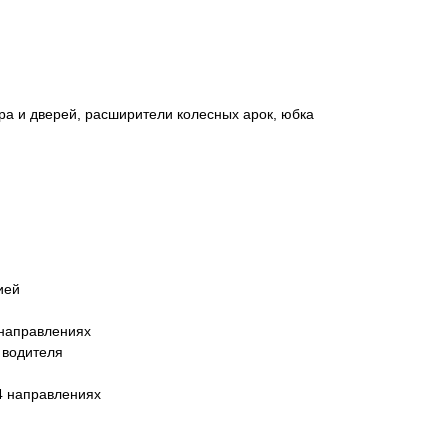
а и дверей, расширители колесных арок, юбка
ией
 направлениях
 водителя
4 направлениях