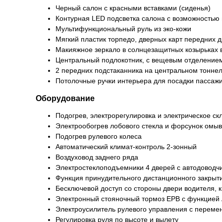
Черный салон с красными вставками (сиденья)
Контурная LED подсветка салона с возможностью 
Мультифункциональный руль из эко-кожи
Мягкий пластик торпедо, дверных карт передних 
Макияжное зеркало в солнцезащитных козырьках 
Центральный подлокотник, с вещевым отделение
2 передних подстаканника на центральном тонне
Потолочные ручки интерьера для посадки пассаж
Оборудование
Подогрев, электрорегулировка и электрическое ск
Электрообогрев лобового стекла и форсунок омы
Подогрев рулевого колеса
Автоматический климат-контроль 2-зонный
Воздуховод заднего ряда
Электростеклоподъемники 4 дверей с автодоводч
Функция принудительного дистанционного закрыти
Бесключевой доступ со стороны двери водителя, к
Электронный стояночный тормоз EPB с функцией 
Электроусилитель рулевого управления с перем
Регулировка руля по высоте и вылету