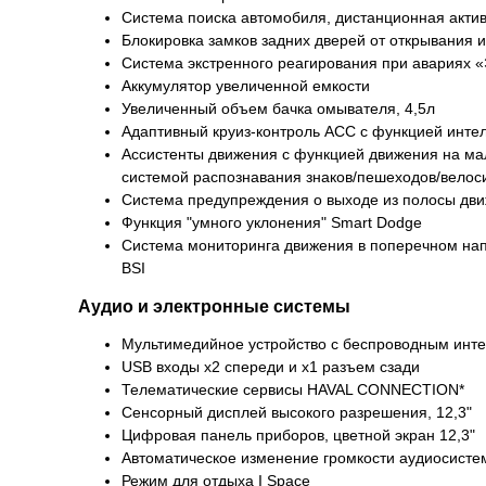
Система поиска автомобиля, дистанционная актив
Блокировка замков задних дверей от открывания и
Система экстренного реагирования при авариях
Аккумулятор увеличенной емкости
Увеличенный объем бачка омывателя, 4,5л
Адаптивный круиз-контроль ACC с функцией интел
Ассистенты движения с функцией движения на ма
системой распознавания знаков/пешеходов/велос
Система предупреждения о выходе из полосы дви
Функция "умного уклонения" Smart Dodge
Система мониторинга движения в поперечном нап
BSI
Аудио и электронные системы
Мультимедийное устройство с беспроводным интерф
USB входы x2 спереди и x1 разъем сзади
Телематические сервисы HAVAL CONNECTION*
Сенсорный дисплей высокого разрешения, 12,3"
Цифровая панель приборов, цветной экран 12,3"
Автоматическое изменение громкости аудиосисте
Режим для отдыха I Space