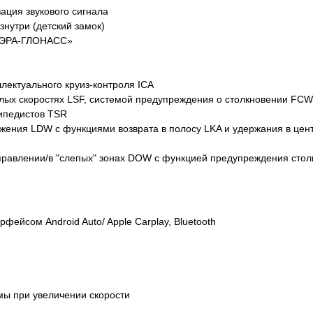
ация звукового сигнала
знутри (детский замок)
 «ЭРА-ГЛОНАСС»
лектуального круиз-контроля ICA
лых скоростях LSF, системой предупреждения о столкновении FCW
ипедистов TSR
жения LDW с функциями возврата в полосу LKA и удержания в цен
равлении/в "слепых" зонах DOW с функцией предупреждения столк
ейсом Android Auto/ Apple Carplay, Bluetooth
мы при увеличении скорости