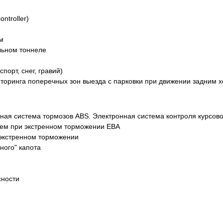
ntroller)
м
льном тоннеле
порт, снег, гравий)
торинга поперечных зон выезда с парковки при движении задним 
ая система тормозов ABS. Электронная система контроля курсово
лем при экстренном торможении EBA
 экстренном торможении
ного" капота
сности