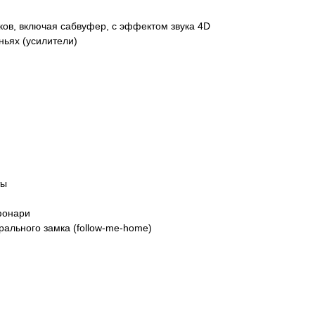
ов, включая сабвуфер, с эффектом звука 4D
ньях (усилители)
ты
фонари
рального замка (follow-me-home)