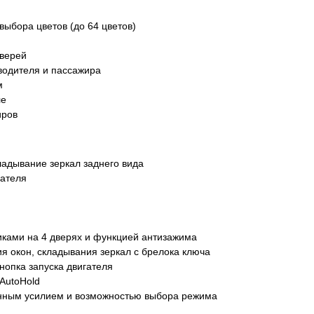
выбора цветов (до 64 цветов)
дверей
водителя и пассажира
м
ле
иров
ладывание зеркал заднего вида
вателя
иками на 4 дверях и функцией антизажима
я окон, складывания зеркал с брелока ключа
нопка запуска двигателя
AutoHold
енным усилием и возможностью выбора режима