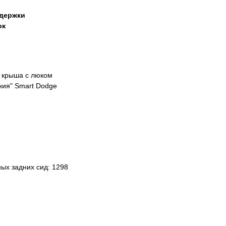
ддержки
ок
 крыша с люком
ния" Smart Dodge
ых задних сид: 1298