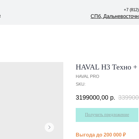
+7 (812)
+7 (812)
р
р
СПб, Дальневосточны
СПб, Дальневосточны
HAVAL H3 Техно +
HAVAL PRO
SKU:
3199000,00
р.
339900
Получить предложение
Выгода до 200 000 ₽