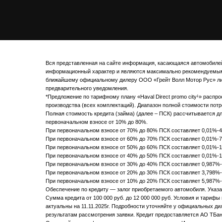
Вся представленная на сайте информация, касающаяся автомобилей 
информационный характер и являются максимально рекомендуемыми
ближайшему официальному дилеру ООО «Грейт Волл Мотор Рус» либо
предварительного уведомления.
*Предложение по тарифному плану «Haval Direct promo city¹» распро
производства (всех комплектаций). Диапазон полной стоимости потр
Полная стоимость кредита (займа) (далее – ПСК) рассчитывается для
первоначальном взносе от 10% до 80%.
При первоначальном взносе от 70% до 80% ПСК составляет 0,01%-4,4
При первоначальном взносе от 60% до 70% ПСК составляет 0,01%-7,8
При первоначальном взносе от 50% до 60% ПСК составляет 0,01%-10,
При первоначальном взносе от 40% до 50% ПСК составляет 0,01%-12,
При первоначальном взносе от 30% до 40% ПСК составляет 0,987%-12
При первоначальном взносе от 20% до 30% ПСК составляет 3,798%-13
При первоначальном взносе от 10% до 20% ПСК составляет 5,987%-14
Обеспечение по кредиту — залог приобретаемого автомобиля. Указ
Сумма кредита от 100 000 руб. до 12 000 000 руб. Условия и тариф
актуальны на 11.11.2025г. Подробности уточняйте у официальных д
результатам рассмотрения заявки. Кредит предоставляется АО ТБанк,