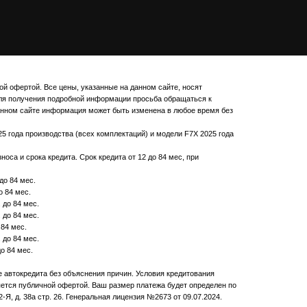
й офертой. Все цены, указанные на данном сайте, носят
ля получения подробной информации просьба обращаться к
данном сайте информация может быть изменена в любое время без
25 года производства (всех комплектаций) и модели F7X 2025 года
оса и срока кредита. Срок кредита от 12 до 84 мес, при
до 84 мес.
о 84 мес.
 до 84 мес.
 до 84 мес.
 84 мес.
 до 84 мес.
о 84 мес.
е автокредита без объяснения причин. Условия кредитования
яется публичной офертой. Ваш размер платежа будет определен по
Я, д. 38а стр. 26. Генеральная лицензия №2673 от 09.07.2024.