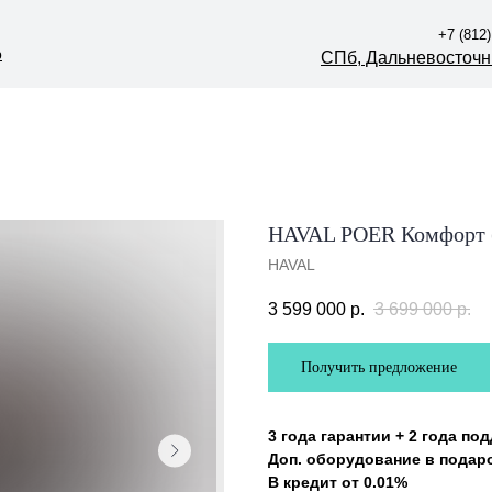
+7 (812)
+7 (812)
р
р
СПб, Дальневосточны
СПб, Дальневосточны
HAVAL POER Комфорт (
HAVAL
3 599 000
р.
3 699 000
р.
Получить предложение
3 года гарантии + 2 года по
Доп. оборудование в подар
В кредит от 0.01%