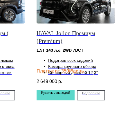
м (
HAVAL Jolion Премиум
(Premium)
1.5Т 143 л.с. 2WD 7DCT
 люком
Подогрев всех сидений
 стекла
Камера кругового обзора
Платеж от 350₽/день
рковки
Сенсорный дисплей 12,3"
2 649 000
р.
Купить с выгодой
обнее
Подробнее