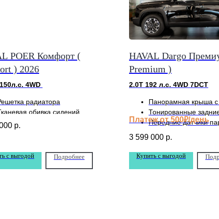
L POER Комфорт (
HAVAL Dargo Премиу
rt ) 2026
Premium )
 150л.с. 4WD
2.0Т 192 л.с. 4WD 7DCT
Решетка радиатора
Панорамная крыша с
Тканевая обивка сидений
Тонированные задние
Платеж от 500₽/день
Камера заднего вида с разметкой
Передние датчики па
 000
р.
3 599 000
р.
ть с выгодой
Купить с выгодой
Подробнее
Подр