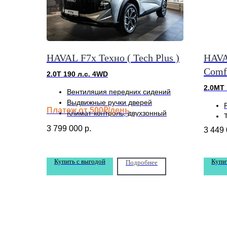
HAVAL F7x Техно ( Tech Plus )
HAVA
Comfo
2.0T 190 л.с. 4WD
2.0МТ
Вентиляция передних сидений
Выдвижные ручки дверей
Платеж от 500₽/день
Климат-контроль, двухзонный
3 799 000
р.
3 449
Купить с выгодой
Купи
Подробнее