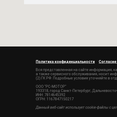
Политика конфиденциальности
Согласие
Вся представленная на сайте информация, к
а также сервисного обслуживания, носит инф
(2) ГК РФ. Подробные условия уточняйте в от
ООО "РС-МОТОР"
193318, город Санкт-Петербург, Дальневосточны
ИНН: 7814645392
ОГРН: 1167847150217
Данный веб-сайт использует cookie-файлы с ц