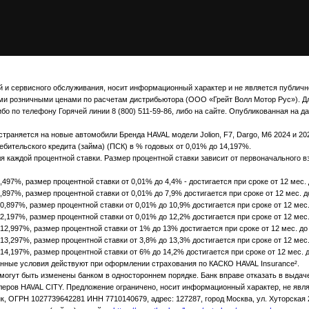
и сервисного обслуживания, носит информационный характер и не является публично
 розничными ценами по расчетам дистрибьютора (ООО «Грейт Волл Мотор Рус»). Д
 по телефону Горячей линии 8 (800) 511-59-86, либо на сайте. Опубликованная на 
страняется на новые автомобили Бренда HAVAL модели Jolion, F7, Dargo, M6 2024 и 20
ебительского кредита (займа) (ПСК) в % годовых от 0,01% до 14,197%.
 каждой процентной ставки. Размер процентной ставки зависит от первоначального взн
97%, размер процентной ставки от 0,01% до 4,4% - достигается при сроке от 12 мес. 
97%, размер процентной ставки от 0,01% до 7,9% достигается при сроке от 12 мес. д
897%, размер процентной ставки от 0,01% до 10,9% достигается при сроке от 12 мес.
197%, размер процентной ставки от 0,01% до 12,2% достигается при сроке от 12 мес.
,997%, размер процентной ставки от 1% до 13% достигается при сроке от 12 мес. до
,297%, размер процентной ставки от 3,8% до 13,3% достигается при сроке от 12 мес.
,197%, размер процентной ставки от 6% до 14,2% достигается при сроке от 12 мес. д
анные условия действуют при оформлении страхования по КАСКО HAVAL Insurance².
ы могут быть изменены банком в одностороннем порядке. Банк вправе отказать в выдач
илеров HAVAL CITY. Предложение ограничено, носит информационный характер, не явл
 ОГРН 1027739642281 ИНН 7710140679, адрес: 127287, город Москва, ул. Хуторская 2-