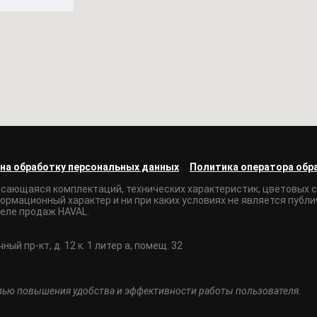
 на обработку персональных данных
Политика оператора обр
асающаяся комплектаций, технических характеристик, цветовых с
ормационный характер и ни при каких условиях не является публ
деле продаж HAVAL.
й пр-кт, д. 12 к. 1 литер а, помещ. 32
елью повышения удобства и эффективности работы пользователя.